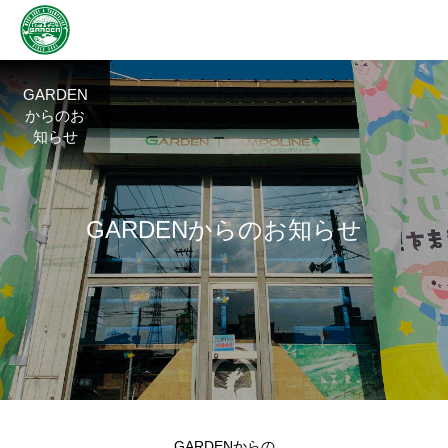
GARDEN
からのお
知らせ
G
A
R
D
E
N
か
ら
の
お
知
ら
せ
GARDENからの