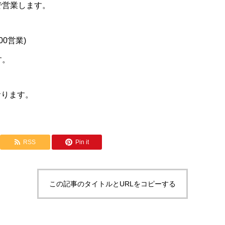
:00で営業します。
:00営業)
す。
おります。
RSS
Pin it
この記事のタイトルとURLをコピーする