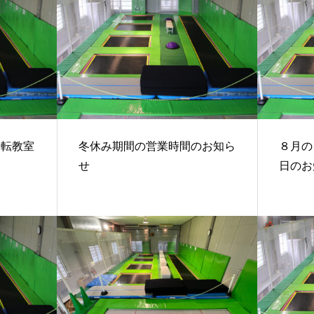
ク転教室
冬休み期間の営業時間のお知ら
８月の
せ
日のお